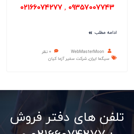
02166074277
,
09357007743
ادامه مطلب
WebMasterMoon
0 نظر
سیگما ایران
,
شرکت سفیر آزما کیان
تلفن های دفتر فروش