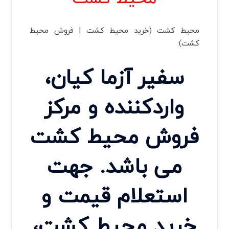
محیط کشت (خرید محیط کشت | فروش محیط
کشت):
سفیر آزما کیان،‌
واردکننده و مرکز
فروش محیط کشت
می باشد. جهت
استعلام قیمت و
خرید محیط کشت،