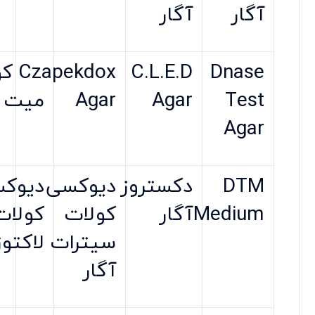
آگار
آگار
Dnase
C.L.E.D
Czapekdox
کوک
Test
Agar
Agar
میت
Agar
DTM
دکستروز
دیوکسی
دیوک
Medium
آگار
کولات
کولات
سیترات
لاکتوز
آگار