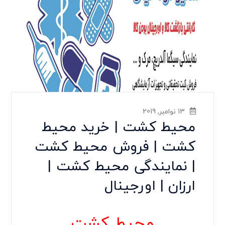
13 نوامبر, 2019
محیط کشت | خرید محیط
کشت | فروش محیط کشت
| نمایندگی محیط کشت |
ارزان | اورجینال
محیط کشت