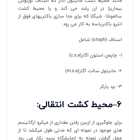
مانند محیط کشت مانیتول اگار که استاف اورئوس
بیماریزا در ان رشد می کند و یا محیط کشت
سالمونلا- شیگلا که برای جدا سازی باکتریهای فوق از
انترو باکتریاسه به کار می رود.
استاف (stoph) شامل:
۱- چاپمن استون اگار(c.s.a)
۲- مانیتول سالت اگار(m.s.a)
۳- برد پارکر
۶
–
محیط کشت انتقالی
:
برای جلوگیری از ازبین رفتن مقداری از میکرو ارگانیسم
های موجود در نمونه ای که مدتی طول میکشد تا از
محل گرفتن نمونه به ازمایشگاه برسد بکار می رود