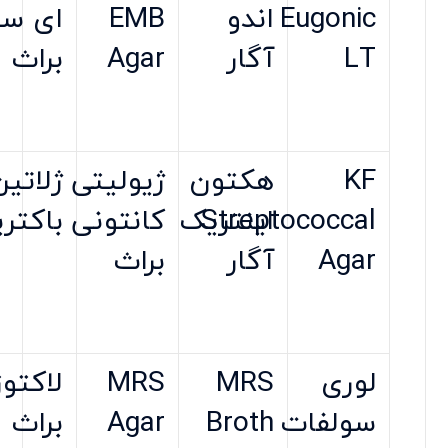
Eugonic
اندو
EMB
ای س
LT
آگار
Agar
براث
KF
هکتون
ژیولیتی
ژلاتین
Streptococcal
اینتریک
کانتونی
باکتری
Agar
آگار
براث
لوری
MRS
MRS
لاکتوز
سولفات
Broth
Agar
براث