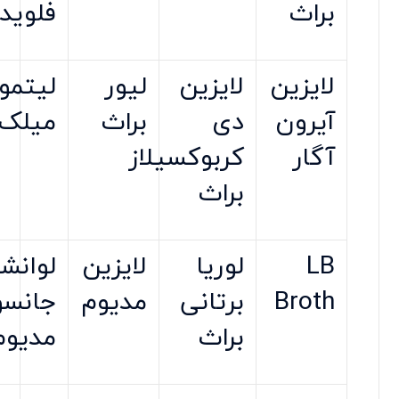
براث
فلوید
لایزین
لایزین
لیور
لیتم
آیرون
دی
براث
میلک
آگار
کربوکسیلاز
براث
LB
لوریا
لایزین
لوانش
Broth
برتانی
مدیوم
جانسو
براث
مدیوم