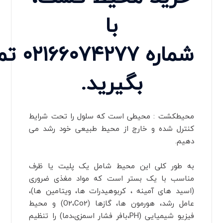
با
شماره
۰۲۱۶۶۰۷۴۲۷۷
تم
بگیرید.
محیطکشت : محیطی است که سلول را تحت شرایط
کنترل شده و خارج از محیط طبیعی خود رشد می
دهیم.
به طور کلی این محیط شامل یک پلیت یا ظرف
مناسب با یک بستر است که مواد مغذی ضروری
(اسید های آمینه ، کربوهیدرات ها، ویتامین ها)،
عامل رشد، هورمون ها، گازها (O2،Co2) و محیط
فیزیو شیمیایی (PH،بافر فشار اسمزی،دما) را تنظیم