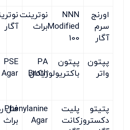
اورنج
NNN
نوترینت
نوتری
سرم
Modified
براث
آگار
آگار
100
پپتون
پپتون
PA
PSE
واتر
باکتریولوژیکال
Broth
Agar
پتیتو
پلیت
Phenylanine
فنل رد
دکستروز
کانت
Agar
براث