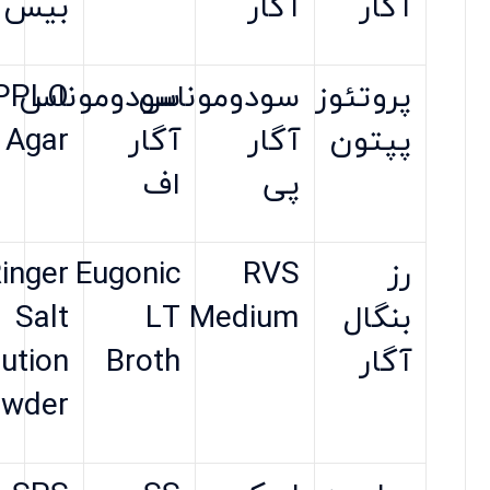
آگار
آگار
بیس
پروتئوز
سودوموناس
سودوموناس
PPLO
پپتون
آگار
آگار
Agar
پی
اف
رز
RVS
Eugonic
inger
بنگال
Medium
LT
Salt
آگار
Broth
ution
wder