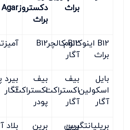
براث
دکستروز
Agar
براث
B12 اینوکالوم
B12 کالچر
B12
آمیزت
براث
آگار
بایل
بیف
بیف
بیرد پ
اسکولین
اکستراکت
اکستراکت
آگار
آگار
آگار
پودر
بریلیانتگرین
برین
برین
بلاد آ