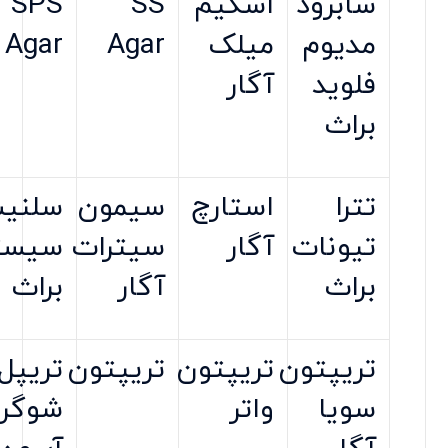
سابرود
اسکیم
SS
SPS
مدیوم
میلک
Agar
Agar
فلوید
آگار
براث
تترا
استارچ
سیمون
سلنی
تیونات
آگار
سیترات
سیست
براث
آگار
براث
تریپتون
تریپتون
تریپتون
تریپل
سویا
واتر
شوگر