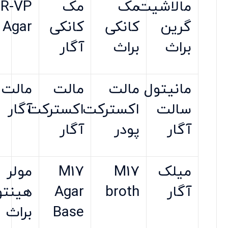
مالاشیت
مک
مک
R-VP
گرین
کانکی
کانکی
Agar
براث
براث
آگار
مانیتول
مالت
مالت
مالت
سالت
اکسترکت
اکسترکت
آگار
آگار
پودر
آگار
میلک
M17
M17
مولر
آگار
broth
Agar
هینتو
Base
براث