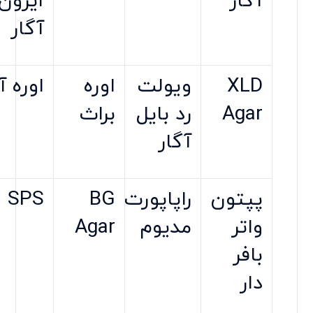
آگار
آیرون
آگار
XLD
ویولت
اوره
اوره آ
Agar
رد بایل
براث
آگار
پپتون
راپاپورت
BG
SPS
واتر
مدیوم
Agar
بافر
دار